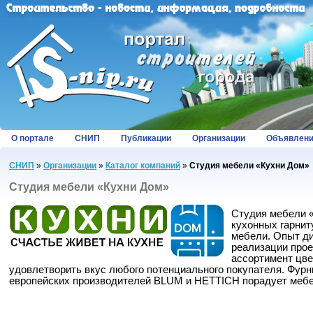
О портале
СНИП
Публикации
Организации
Объявлен
СНИП
»
Организации
»
Каталог компаний
»
Студия мебели «Кухни Дом»
Студия мебели «Кухни Дом»
Студия мебели 
кухонных гарнит
мебели. Опыт ди
реализации про
ассортимент цв
удовлетворить вкус любого потенциального покупателя. Фурн
европейских производителей BLUM и HETTICH порадует мебе