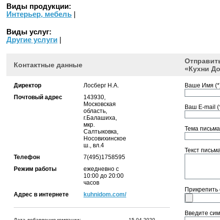
Виды продукции:
Интерьер, мебель
|
Виды услуг:
Другие услуги
|
Отправит
Контактные данные
«Кухни Д
Директор
Лосберг Н.А.
Ваше Имя (*)
Почтовый адрес
143930,
Московская
Ваш E-mail (*
область,
г.Балашиха,
мкр.
Тема письма 
Салтыковка,
Носовихинское
ш., вл.4
Текст письма 
Телефон
7(495)1758595
Режим работы
ежедневно c
10:00 до 20:00
часов
Прикрепить
Адрес в интернете
kuhnidom.com/
Введите сим
Дата добавления компании:
15.04.2020