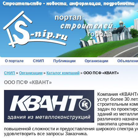
О портале
СНИП
Публикации
Организации
Объявлен
СНИП
»
Организации
»
Каталог компаний
»
ООО ПСФ «КВАНТ»
ООО ПСФ «КВАНТ»
Компания «КВАНТ»
услуг более 30 ле
строительным ком
задач по проектир
зданий из металли
различного назнач
накопила ценный о
повышенной сложности и предоставления широкого спектра у
удовлетворить все запросы Заказчика.