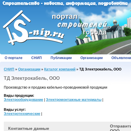
О портале
СНИП
Публикации
Организации
Объявлен
СНИП
»
Организации
»
Каталог компаний
»
ТД Электрокабель, ООО
ТД Электрокабель, ООО
Производство и продажа кабельно-проводниковой продукции
Виды продукции:
Электрооборудование
|
Электромонтажные материалы
|
Виды услуг:
Электротехнические
|
Отправить
Контактные данные
ООО