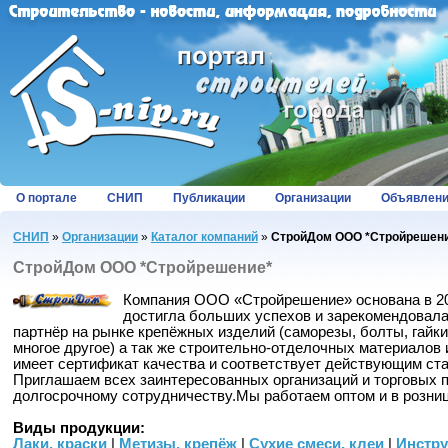
О портале
СНИП
Публикации
Организации
Объявлен
СНИП
»
Организации
»
Каталог компаний
»
СтройДом ООО *Стройрешен
СтройДом ООО *Стройрешение*
Компания ООО «Стройрешение» основана в 200
достигла больших успехов и зарекомендовала
партнёр на рынке крепёжных изделий (саморезы, болты, гайки,
многое другое) а так же строительно-отделочных материалов
имеет сертификат качества и соответствует действующим ст
Приглашаем всех заинтересованных организаций и торговых 
долгосрочному сотрудничеству.Мы работаем оптом и в розниц
Виды продукции:
Лаки, краски
|
Метизы, крепёж
|
Сухие смеси, клеи
|
Инстр