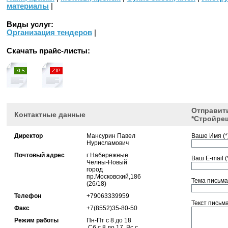
материалы
|
Виды услуг:
Организация тендеров
|
Скачать прайс-листы:
Отправит
Контактные данные
*Стройре
Директор
Мансурин Павел
Ваше Имя (*)
Нурисламович
Почтовый адрес
г Набережные
Ваш E-mail (*
Челны-Новый
город
пр.Московский,186
Тема письма 
(26/18)
Телефон
+79063339959
Текст письма 
Факс
+7(8552)35-80-50
Режим работы
Пн-Пт с 8 до 18
,Сб с 8 до 17 ,Вс с