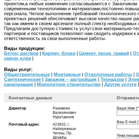
проектом,а любые изменения согласовываются с Заказчиком.
современными технологиями и материалами,постоянно повы
персонала. Четкое выполнение требований технологического
проектных решений обеспечивает высокое качество наших раб
так как имеем в своем арсенале полный спектр необходимых 
Предлагаем доступную стоимость услуг:своя материально-тех
партнеров и поставщиков позволяют нам сводить издержки к
ответственность за свои выполненные работы.
Виды продукции:
Бетон, раствор
|
Кирпич, блоки
|
Цемент, песок, гравий
|
От
смеси, клеи
|
Виды услуг:
Общестроительные
|
Монтажные
|
Отделочные работы
|
О
Сантехнические
|
Заказчик – застройщик
|
Технадзор
|
Элек
канализация
|
Монолитное строительство
|
Другие услуги
|
Контактные данные
Отправит
Директор
Рахимзян
Ваше Имя (*)
Вализянович
Нурутдинов
Ваш E-mail (*
Почтовый адрес
423832, г.
Набережные
Челны, Пр.
Тема письма 
Дружбы