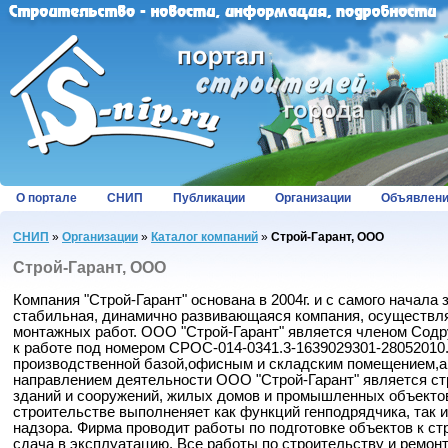
О портале
СНИП
Публикации
Организации
Объявлен
СНИП
»
Организации
»
Каталог компаний
»
Строй-Гарант, ООО
Строй-Гарант, ООО
Компания "Строй-Гарант" основана в 2004г. и с самого начала
стабильная, динамично развивающаяся компания, осуществля
монтажных работ. ООО "Строй-Гарант" является членом Содр
к работе под номером СРОС-014-0341.3-1639029301-28052010
производственной базой,офисным и складским помещением,
направлением деятельности ООО "Строй-Гарант" является ст
зданий и сооружений, жилых домов и промышленных объектов
строительстве выполненяет как функций генподрядчика, так и
надзора. Фирма проводит работы по подготовке объектов к ст
сдача в эксплуатацию. Все работы по строительству и ремонт