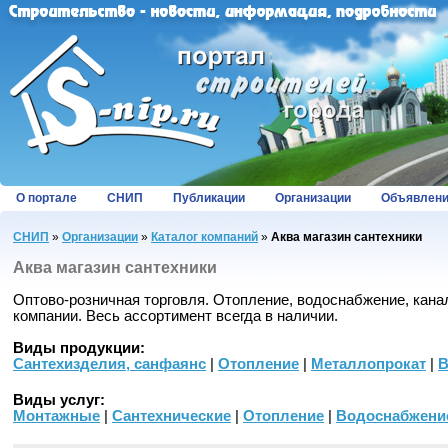
О портале
СНИП
Публикации
Организации
Объявлен
СНИП
»
Организации
»
Каталог компаний
»
Аква магазин сантехники
Аква магазин сантехники
Оптово-розничная торговля. Отопление, водоснабжение, кан
компании. Весь ассортимент всегда в наличии.
Виды продукции:
Сантехизделия, санфаянс
|
Отопление
|
Металлопрокат
|
В
Виды услуг:
Монтажные
|
Сантехнические
|
Отопление
|
Водоснабжение