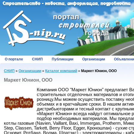
О портале
СНИП
Публикации
Организации
Объявлен
СНИП
»
Организации
»
Каталог компаний
»
Маркет Юнион, ООО
Маркет Юнион, ООО
Компания ООО "Маркет Юнион" предлагает В
строительных отделочных материалов и отопи
розницу.Мы можем осуществить поставку не
объемах и в кратчайшие сроки. В нашем актив
дистрибьюторами и тесный контакт с крупны
«Маркет Юнион» всегда найдут оптимальное р
подбор необходимых материалов. Мы предлаг
котлы газовые (Navien, Vaillant, Baxi, Immergas, Protherm, Мим
Step, Classen, Tarkett, Berry Floor, Egger, Кроношпан) - сухие
Основит, Ротбанд, Волма, Шпатэкс) - электроматериалы - каб