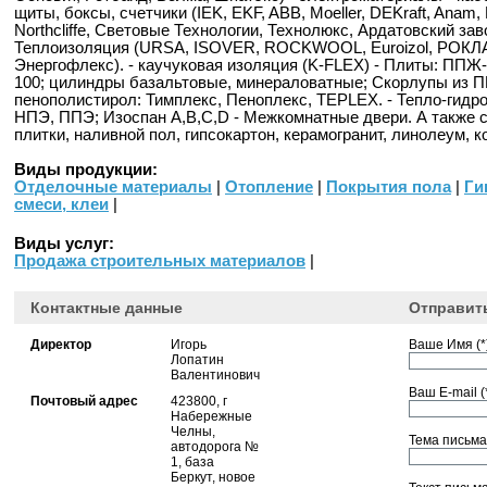
щиты, боксы, счетчики (IEK, EKF, ABB, Moeller, DEKraft, Anam, 
Northcliffe, Световые Технологии, Технолюкс, Ардатовский зав
Теплоизоляция (URSA, ISOVER, ROCKWOOL, Euroizol, РОКЛ
Энергофлекс). - каучуковая изоляция (K-FLEX) - Плиты: ППЖ-
100; цилиндры базальтовые, минераловатные; Скорлупы из П
пенополистирол: Тимплекс, Пеноплекс, TEPLEX. - Тепло-гидро
НПЭ, ППЭ; Изоспан A,B,C,D - Межкомнатные двери. А также сч
плитки, наливной пол, гипсокартон, керамогранит, линолеум, к
Виды продукции:
Отделочные материалы
|
Отопление
|
Покрытия пола
|
Ги
смеси, клеи
|
Виды услуг:
Продажа строительных материалов
|
Контактные данные
Отправит
Директор
Игорь
Ваше Имя (*)
Лопатин
Валентинович
Ваш E-mail (*
Почтовый адрес
423800, г
Набережные
Челны,
Тема письма 
автодорога №
1, база
Беркут, новое