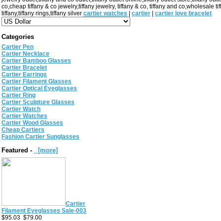
co,cheap tiffany & co jewelry,tiffany jewelry, tiffany & co, tiffany and co,wholesale ti
tiffany,tiffany rings,tiffany silver
cartier watches
|
cartier
|
cartier love bracelet
Categories
Cartier Pen
Cartier Necklace
Cartier Bamboo Glasses
Cartier Bracelet
Cartier Earrings
Cartier Filament Glasses
Cartier Optical Eyeglasses
Cartier Ring
Cartier Sculpture Glasses
Cartier Watch
Cartier Watches
Cartier Wood Glasses
Cheap Cartiers
Fashion Cartier Sunglasses
Featured -
[more]
Cartier
Filament Eyeglasses Sale-003
$95.03
$79.00