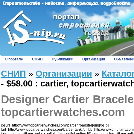
О портале
СНИП
Публикации
Организации
Объявлен
СНИП
»
Организации
»
Катало
- $58.00 : cartier, topcartierwat
Designer Cartier Bracelet
topcartierwatches.com
[b][url=http://www.topcartierwatches.com/]cartier roadster[/url][/b] [b]
[url=http://www.topcartierwatches.com/]cartier tank[/url][/b] http://www.girltiffany.com/ 
jewelry outlet,tiffany and co outlet,tiffany outlet online,tiffany outlet store,tiffany out