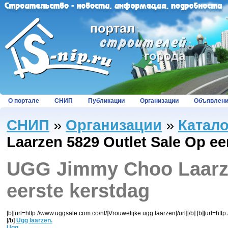
О портале
СНИП
Публикации
Организации
Объявлен
СНИП
»
Организации
»
Катал
Laarzen 5829 Outlet Sale Op ee
UGG Jimmy Choo Laarze
eerste kerstdag
[b][url=http://www.uggsale.com.co/nl/]Vrouwelijke ugg laarzen[/url][/b] [b][url=htt
[/b]
Ugg laarzen.
Ugg