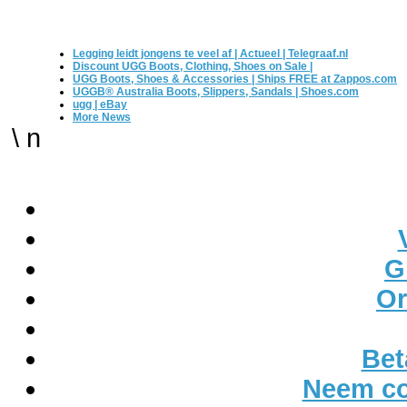
Legging leidt jongens te veel af | Actueel | Telegraaf.nl
Discount UGG Boots, Clothing, Shoes on Sale |
UGG Boots, Shoes & Accessories | Ships FREE at Zappos.com
UGGВ® Australia Boots, Slippers, Sandals | Shoes.com
ugg | eBay
More News
\ n
G
Or
Bet
Neem co