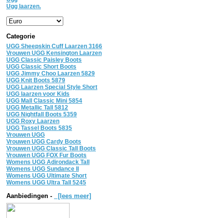
Ugg laarzen.
Categorie
UGG Sheepskin Cuff Laarzen 3166
Vrouwen UGG Kensington Laarzen
UGG Classic Paisley Boots
UGG Classic Short Boots
UGG Jimmy Choo Laarzen 5829
UGG Knit Boots 5879
UGG Laarzen Special Style Short
UGG laarzen voor Kids
UGG Mall Classic Mini 5854
UGG Metallic Tall 5812
UGG Nightfall Boots 5359
UGG Roxy Laarzen
UGG Tassel Boots 5835
Vrouwen UGG
Vrouwen UGG Cardy Boots
Vrouwen UGG Classic Tall Boots
Vrouwen UGG FOX Fur Boots
Womens UGG Adirondack Tall
Womens UGG Sundance II
Womens UGG Ultimate Short
Womens UGG Ultra Tall 5245
Aanbiedingen -
[lees meer]