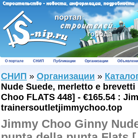
О портале
СНИП
Публикации
Организации
Объявлен
СНИП
»
Организации
»
Катало
Nude Suede, merletto e brevetti
Choo FLATS 448] - €165.54 : Ji
trainersoutletjimmychoo.top
Jimmy Choo Ginny Nude S
punta della punta Flats