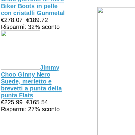
Biker Boots in pelle
con cristalli Gunmetal
€278.07
€189.72
Risparmi: 32% sconto
Jimmy
Choo Ginny Nero
Suede, merletto e
brevetti a punta della
punta Flats
€225.99
€165.54
Risparmi: 27% sconto