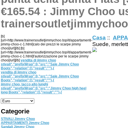
€165.54 : Jimmy Choo us
trainersoutletjimmychoo
[b]
Casa
::
APPA
[url=http://www.trainersoutletjimmychoo.top/it/appartamenti-
Suede, merlett
jimmy-choo-c-1.html]calo dei prezzi le scarpe jimmy
choo[/url][/b] [b]
[url=http://www.trainersoutletjimmychoo.top/it/appartamenti-
jimmy-choo-c-1.html]l'autorizzazione per le scarpe jimmy
choo[/url][/b]
vendita di jimmy choo
stivali","prefixWrap":0,"src":"Sale Jimmy Choo
Boots","relation":[],"result":""},{
vendita di jimmy choo
stivali","prefixWrap":0,"src":"Sale Jimmy Choo
Boots","relation":[],"result":""},{
jimmy choo, tacco alto lunghi
stivali","prefixWrap":0,"src":"Jimmy Choo high heel
long Boots","relation":[],"result":""},{
Categorie
STIVALI Jimmy Choo
APPARTAMENTI Jimmy Choo
Sandali Jimmy Choo