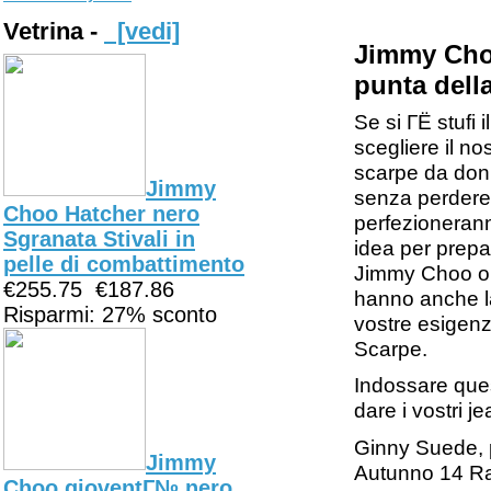
Vetrina -
[vedi]
Jimmy Choo
punta dell
Se si ГЁ stufi 
scegliere il n
scarpe da don
Jimmy
senza perdere l
Choo Hatcher nero
perfezioneranno
Sgranata Stivali in
idea per prepar
pelle di combattimento
Jimmy Choo onl
€255.75
€187.86
hanno anche l
Risparmi: 27% sconto
vostre esigenz
Scarpe.
Indossare ques
dare i vostri je
Ginny Suede, p
Jimmy
Autunno 14 Rac
Choo gioventГ№ nero