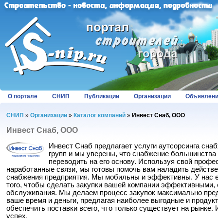
О портале
СНИП
Публикации
Организации
Объявлен
СНИП
»
Организации
»
Каталог компаний
»
Инвест Снаб, ООО
Инвест Снаб, ООО
Инвест Снаб предлагает услуги аутсорсинга сна
групп и мы уверены, что снабжение большинства
переводить на его основу. Используя свой профе
наработанные связи, мы готовы помочь вам наладить действ
снабжения предприятия. Мы мобильны и эффективны. У нас е
того, чтобы сделать закупки вашей компании эффективными, 
обслуживания. Мы делаем процесс закупок максимально пре
ваше время и деньги, предлагая наиболее выгодные и проду
обеспечить поставки всего, что только существует на рынке.
успех.