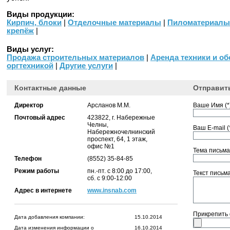
Виды продукции:
Кирпич, блоки
|
Отделочные материалы
|
Пиломатериалы,
крепёж
|
Виды услуг:
Продажа строительных материалов
|
Аренда техники и о
оргтехникой
|
Другие услуги
|
Контактные данные
Отправит
Директор
Арсланов М.М.
Ваше Имя (*)
Почтовый адрес
423822, г. Набережные
Челны,
Ваш E-mail (*
Набережночелнинский
проспект, 64, 1 этаж,
офис №1
Тема письма 
Телефон
(8552) 35-84-85
Режим работы
пн.-пт. с 8:00 до 17:00,
Текст письма 
сб. с 9:00-12:00
Адрес в интернете
www.insnab.com
Прикрепить
Дата добавления компании:
15.10.2014
Дата изменения информации о
16.10.2014