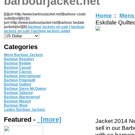
barbourjacket.net
[b][url=http://www.barbourjacket.net/]barbour coats
Home
::
Mens 
outlet[/url][/b] [b]
Eskdale Quilte
[url=http://www.barbourjacket.net/]barbour bedale
jackets[/url][/b]
barbour jackets on sale
|
barbour
jackets on sale
|
barbour jackets outlet
Categories
Mens Barbour Jackets
Barbour Beaufort
Barbour Bedale
Barbour Casual
Barbour Classic
Barbour International
Barbour Polarquilt
Barbour Quilted
Barbour Steve McQueen
Barbour Tailored
Barbour Warterproof
Barbour Waxed
Barbour Wool
Ladies Barbour Jackets
Featured -
[more]
Jacket 2014 Ne
sell in our Bar
with so bargain