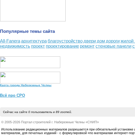
Популярные темы сайта
All-Fanera
архитектура
благоустройство
двери
дом
дороги
жилой
недвижимость
проект
проектирование
ремонт
стеновые панели
с
Карта города Набережные Челны
Всё про СРО
Сейчас на сайте
0 пользователь
и
89 гостей
.
© 2005-2026 Портал строителей г. Набережные Челны «СНИП»
Использование редакционных материалов разрешается при обязательной установке акт
материалом, для печатных изданий - с формулировкой «по материалам интернет-по