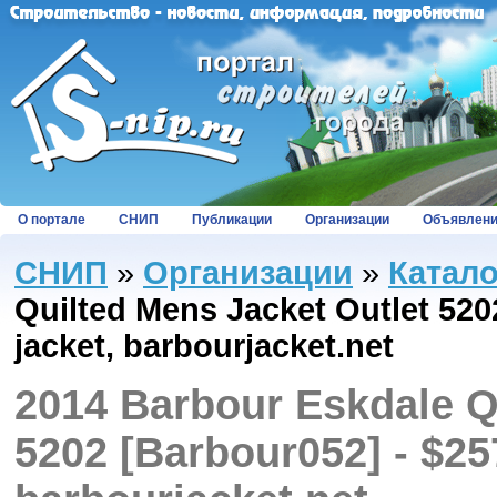
О портале
СНИП
Публикации
Организации
Объявлен
СНИП
»
Организации
»
Катал
Quilted Mens Jacket Outlet 520
jacket, barbourjacket.net
2014 Barbour Eskdale Q
5202 [Barbour052] - $257