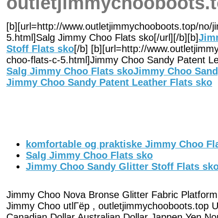
outletjimmychooboots.
[b][url=http://www.outletjimmychooboots.top/no/j
5.html]Salg Jimmy Choo Flats sko[/url][/b][b]
Jim
Stoff Flats sko
[/b] [b][url=http://www.outletjim
choo-flats-c-5.html]Jimmy Choo Sandy Patent Leat
Salg Jimmy Choo Flats sko
Jimmy Choo Sandy 
Jimmy Choo Sandy Patent Leather Flats sko
komfortable og praktiske Jimmy Choo Fl
Salg Jimmy Choo Flats sko
Jimmy Choo Sandy Glitter Stoff Flats sk
Jimmy Choo Nova Bronse Glitter Fabric Platform
Jimmy Choo utlГёp , outletjimmychooboots.top 
Canadian Dollar Australian Dollar Jappen Yen N