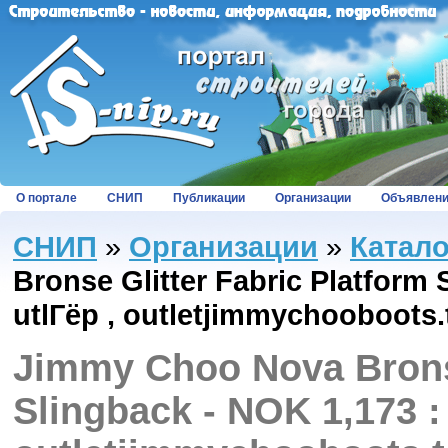
О портале
СНИП
Публикации
Организации
Объявлен
СНИП
»
Организации
»
Катал
Bronse Glitter Fabric Platform
utlГёp , outletjimmychooboots.
Jimmy Choo Nova Bronse
Slingback - NOK 1,173 :