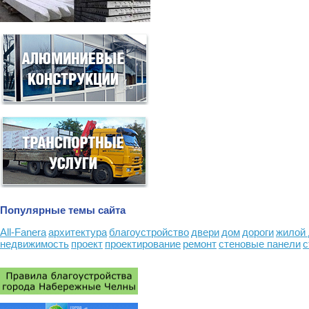
Популярные темы сайта
All-Fanera
архитектура
благоустройство
двери
дом
дороги
жилой
недвижимость
проект
проектирование
ремонт
стеновые панели
с