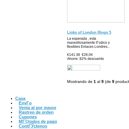
Links of London Rings 5
La esperada , esta
maravillosamente lГєdico y
flexibles Enlaces Londres...
€141.36
€26.04
Ahorre: 82% descuento
Mostrando de
1
al
9
(de
9
product
Casa
EnvГ­o
Venta al por mayor
Rastreo de orden
Cupones
MГ©todos de pago
ContГЎctenos