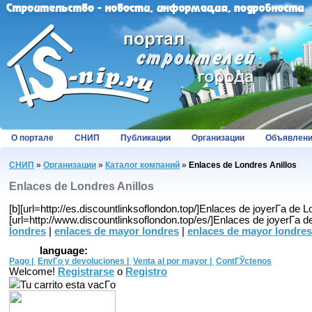
О портале
СНИП
Публикации
Организации
Объявлен
СНИП
»
Организации
»
Каталог компаний
»
Enlaces de Londres Anillos
Enlaces de Londres Anillos
[b][url=http://es.discountlinksoflondon.top/]Enlaces de joyerГ­a de Lon
[url=http://www.discountlinksoflondon.top/es/]Enlaces de joyerГ­a de
londres
|
enlaces de mayor londres
|
enlaces de mayor londres
language:
Pago |
EnvГ­o y devoluciones |
Venta al por mayor |
ContГЎctenos
Welcome!
Registrarse
o
Registro
Tu carrito esta vacГ­o