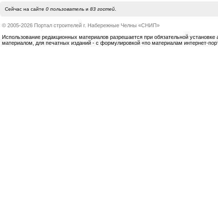
Сейчас на сайте
0 пользователь
и
83 гостей
.
© 2005-2026 Портал строителей г. Набережные Челны «СНИП»
Использование редакционных материалов разрешается при обязательной установке акт
материалом, для печатных изданий - с формулировкой «по материалам интернет-по