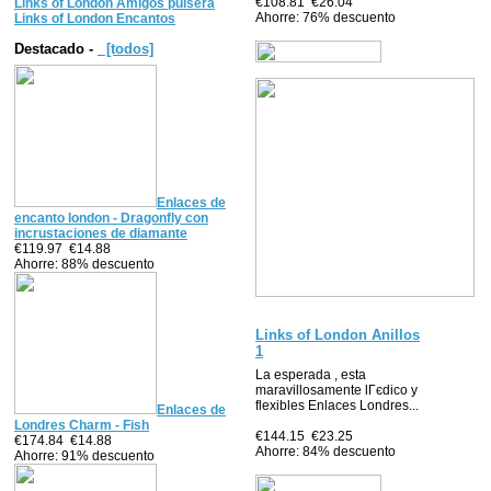
€108.81
€26.04
Links of London Amigos pulsera
Ahorre: 76% descuento
Links of London Encantos
Destacado -
[todos]
Enlaces de
encanto london - Dragonfly con
incrustaciones de diamante
€119.97
€14.88
Ahorre: 88% descuento
Links of London Anillos
1
La esperada , esta
maravillosamente lГєdico y
flexibles Enlaces Londres...
Enlaces de
Londres Charm - Fish
€144.15
€23.25
€174.84
€14.88
Ahorre: 84% descuento
Ahorre: 91% descuento