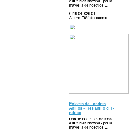
estГЎ bien knownd - por la
mayorГ­a de nosotros ....
€119.04
€26.04
Ahorre: 78% descuento
Enlaces de Londres
Anillos - Tres anillo cilГ­
ndrico
Uno de los anillos de moda
estГЎ bien knownd - por la
mayorГ­a de nosotros ....