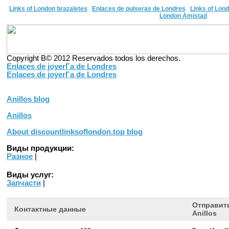
Links of London brazaletes
Enlaces de pulseras de Londres
Links of Lon
London Amistad
Copyright В© 2012 Reservados todos los derechos.
Enlaces de joyerГ­a de Londres
Enlaces de joyerГ­a de Londres
Anillos blog
Anillos
About discountlinksoflondon.top blog
Виды продукции:
Разное
|
Виды услуг:
Запчасти
|
Отправить
Контактные данные
Anillos