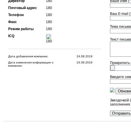
Директор
180
Ваше Имя (*)
Почтовый адрес
180
Ваш E-mail (*
Телефон
180
Факс
180
Тема письма 
Режим работы
180
ICQ
Текст письма 
180
Дата добавления компании:
24.08.2019
Дата изменения информации о
24.08.2019
Прикрепить
компании:
Введите сим
Обнови
Звездочкой 
заполнения.