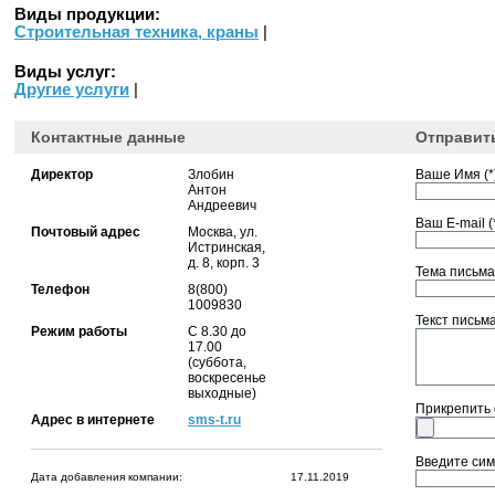
Виды продукции:
Строительная техника, краны
|
Виды услуг:
Другие услуги
|
Контактные данные
Отправит
Директор
Злобин
Ваше Имя (*)
Антон
Андреевич
Ваш E-mail (*
Почтовый адрес
Москва, ул.
Истринская,
д. 8, корп. 3
Тема письма 
Телефон
8(800)
1009830
Текст письма 
Режим работы
С 8.30 до
17.00
(суббота,
воскресенье
выходные)
Прикрепить
Адрес в интернете
sms-t.ru
Введите сим
Дата добавления компании:
17.11.2019