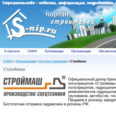
О портале
СНИП
Публикации
Организации
Объявлен
СНИП
»
Организации
»
Каталог компаний
»
Строймаш
Строймаш
Официальный дилер брен
полуприцепов «Строймаш-
полуприцепов, гидроцилин
ремкомплектов гидроцилин
грузовиков, автобусов, тя
Продаем в розницу юриди
Бесплатная отправка гидравлики в регионы РФ.