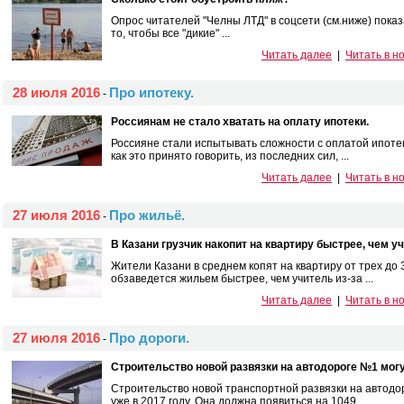
Опрос читателей "Челны ЛТД" в соцсети (см.ниже) пока
то, чтобы все "дикие" ...
Читать далее
|
Читать в н
28 июля 2016
Про ипотеку.
-
Россиянам не стало хватать на оплату ипотеки.
Россияне стали испытывать сложности с оплатой ипоте
как это принято говорить, из последних сил, ...
Читать далее
|
Читать в н
27 июля 2016
Про жильё.
-
В Казани грузчик накопит на квартиру быстрее, чем у
Жители Казани в среднем копят на квартиру от трех до 
обзаведется жильем быстрее, чем учитель из-за ...
Читать далее
|
Читать в н
27 июля 2016
Про дороги.
-
Строительство новой развязки на автодороге №1 могут
Строительство новой транспортной развязки на автод
уже в 2017 году. Она должна появиться на 1049 ...