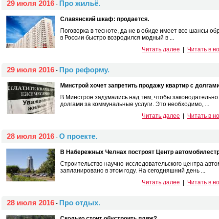
29 июля 2016
Про жильё.
-
Славянский шкаф: продается.
Поговорка в тесноте, да не в обиде имеет все шансы о
в России быстро возродился модный в ...
Читать далее
|
Читать в н
29 июля 2016
Про реформу.
-
Минстрой хочет запретить продажу квартир с долгами
В Минстрое задумались над тем, чтобы законодательно
долгами за коммунальные услуги. Это необходимо, ...
Читать далее
|
Читать в н
28 июля 2016
О проекте.
-
В Набережных Челнах построят Центр автомобилестр
Строительство научно-исследовательского центра авт
запланировано в этом году. На сегодняшний день ...
Читать далее
|
Читать в н
28 июля 2016
Про отдых.
-
Сколько стоит обустроить пляж?