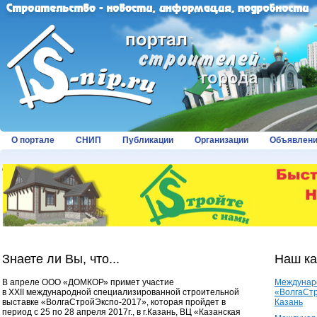
О портале
СНИП
Публикации
Организации
Объявлен
Страницы:
Знаете ли Вы, что...
Наш к
В апреле ООО «ДОМКОР» примет участие
Междунар
в XXII международной специализированной строительной
«ВолгаСтр
выставке «ВолгаСтройЭкспо-2017», которая пройдет в
Казань
период с 25 по 28 апреля 2017г., в г.Казань, ВЦ «Казанская