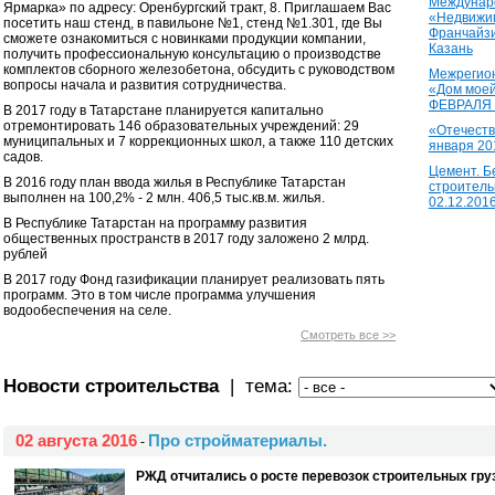
Междунаро
Ярмарка» по адресу: Оренбургский тракт, 8. Приглашаем Вас
«Недвижим
посетить наш стенд, в павильоне №1, стенд №1.301, где Вы
Франчайзи
сможете ознакомиться с новинками продукции компании,
Казань
получить профессиональную консультацию о производстве
комплектов сборного железобетона, обсудить с руководством
Межрегион
вопросы начала и развития сотрудничества.
«Дом моей
ФЕВРАЛЯ 2
В 2017 году в Татарстане планируется капитально
отремонтировать 146 образовательных учреждений: 29
«Отечеств
муниципальных и 7 коррекционных школ, а также 110 детских
января 20
садов.
Цемент. Б
В 2016 году план ввода жилья в Республике Татарстан
строитель
выполнен на 100,2% - 2 млн. 406,5 тыс.кв.м. жилья.
02.12.201
В Республике Татарстан на программу развития
общественных пространств в 2017 году заложено 2 млрд.
рублей
В 2017 году Фонд газификации планирует реализовать пять
программ. Это в том числе программа улучшения
водообеспечения на селе.
Смотреть все >>
Новости строительства
| тема:
02 августа 2016
Про стройматериалы.
-
РЖД отчитались о росте перевозок строительных груз