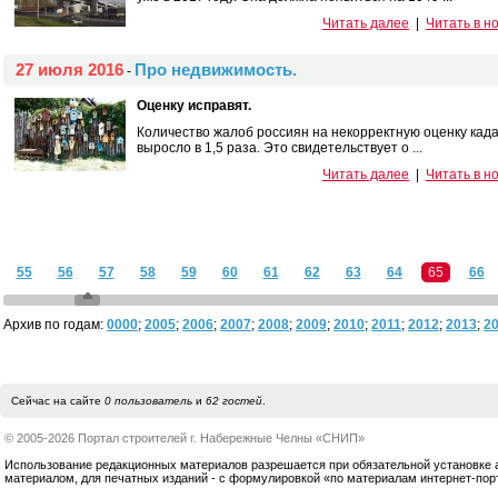
Читать далее
|
Читать в н
27 июля 2016
Про недвижимость.
-
Оценку исправят.
Количество жалоб россиян на некорректную оценку кад
выросло в 1,5 раза. Это свидетельствует о ...
Читать далее
|
Читать в н
55
56
57
58
59
60
61
62
63
64
65
66
Архив по годам:
0000
;
2005
;
2006
;
2007
;
2008
;
2009
;
2010
;
2011
;
2012
;
2013
;
2
Сейчас на сайте
0 пользователь
и
62 гостей
.
© 2005-2026 Портал строителей г. Набережные Челны «СНИП»
Использование редакционных материалов разрешается при обязательной установке акт
материалом, для печатных изданий - с формулировкой «по материалам интернет-по