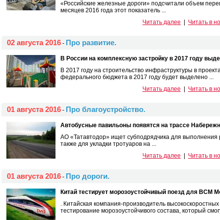
«Российские железные дороги» подсчитали объем перев
месяцев 2016 года этот показатель ...
Читать далее
|
Читать в н
02 августа 2016
Про развитие.
-
В России на комплексную застройку в 2017 году выде
В 2017 году на строительство инфраструктуры в проект
федерального бюджета в 2017 году будет выделено ...
Читать далее
|
Читать в н
01 августа 2016
Про благоустройство.
-
Автобусные павильоны появятся на трассе Набережн
АО «Татавтодор» ищет субподрядчика для выполнения р
также для укладки тротуаров на ...
Читать далее
|
Читать в н
01 августа 2016
Про дороги.
-
Китай тестирует морозоустойчивый поезд для ВСМ М
. Китайская компания-производитель высокоскоростны
тестирование морозоустойчивого состава, который смогут