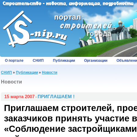
О портале
СНИП
Публикации
Организации
Объявлен
СНИП
»
Публикации
»
Новости
Новости
15 марта 2007
ПРИГЛАШАЕМ !
-
Приглашаем строителей, про
заказчиков принять участие 
«Соблюдение застройщиками