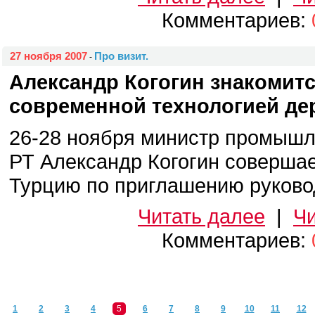
Комментариев:
27 ноября 2007
Про визит.
-
Александр Когогин знакомитс
современной технологией де
26-28 ноября министр промышл
РТ Александр Когогин совершае
Турцию по приглашению руковод
Читать далее
|
Чи
Комментариев:
1
2
3
4
5
6
7
8
9
10
11
12