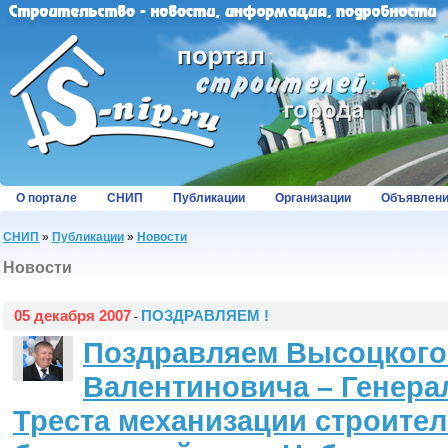
О портале
СНИП
Публикации
Организации
Объявлен
СНИП
»
Публикации
»
Новости
Новости
05 декабря 2007
ПОЗДРАВЛЯЕМ !
-
Поздравляем Высоцкого
Валентиновича – Генера
Треста механизации строител