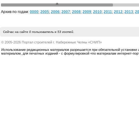
Архив по годам:
0000
;
2005
;
2006
;
2007
;
2008
;
2009
;
2010
;
2011
;
2012
;
2013
;
2
Сейчас на сайте
0 пользователь
и
53 гостей
.
© 2005-2026 Портал строителей г. Набережные Челны «СНИП»
Использование редакционных материалов разрешается при обязательной установке акт
материалом, для печатных изданий - с формулировкой «по материалам интернет-по