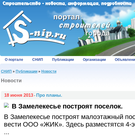
О портале
СНИП
Публикации
Организации
Объявлен
СНИП
»
Публикации
»
Новости
Новости
18 июня 2013
Про планы.
-
В Замелекесье построят поселок.
В Замелекесье построят малоэтажный пос
вести ООО «ЖИК». Здесь разместятся 4-
...