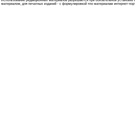
Использование редакционных материалов разрешается при обязательной установке акт
материалом, для печатных изданий - с формулировкой «по материалам интернет-по