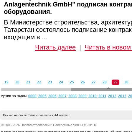
Anlagentechnik GmbH" подписан контрак
оборудования.
В Министерстве строительства, архитект
Татарстан состоялось подписание контра
входящим в ...
Читать далее
|
Читать в новом
19
20
21
22
23
24
25
26
27
28
29
30
Архив по годам:
0000
;
2005
;
2006
;
2007
;
2008
;
2009
;
2010
;
2011
;
2012
;
2013
;
2
Сейчас на сайте
0 пользователь
и
44 гостей
.
© 2005-2026 Портал строителей г. Набережные Челны «СНИП»