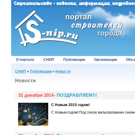
О портале
СНИП
Публикации
Организации
Объя
СНИП
»
Публикации
»
Новости
Новости
31 декабря 2014
ПОЗДРАВЛЯЕМ!!!
-
С Новым 2015 годом!
С Новым годом! Под тихое вальсирование снежин