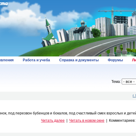
вления
Работа и учеба
Справка и документы
Форумы
Л
Тема:
г
ок, под перезвон бубенцов и бокалов, под счастливый смех взрослых и детей 
Читать далее
|
Читать в новом окне
|
Комментариев