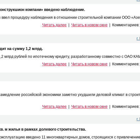
конструкшион компани» введено наблюдение.
я ввел процедуру наблюдения в отношении строительной компании ООО «Азер
Читать далее
|
Читать в новом окне
|
Комментариев
г
ит на сумму 1,2 млрд.
2 млрд рублей по ипотечному кредиту, разработанному совместно с ОАО КАМА
Читать далее
|
Читать в новом окне
|
Комментариев
амедление российской экономики заметно ухудшили деловой климат в строит
Читать далее
|
Читать в новом окне
|
Комментариев
г
кв. м жилья в рамках долевого строительства.
ксплуатацию введено 11 многоквартирных домов, строящихся с привлечением