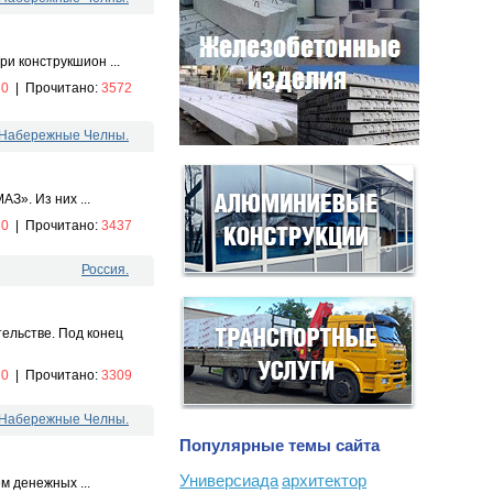
и конструкшион ...
:
0
|
Прочитано:
3572
. Набережные Челны.
З». Из них ...
:
0
|
Прочитано:
3437
Россия.
ельстве. Под конец
:
0
|
Прочитано:
3309
. Набережные Челны.
Популярные темы сайта
Универсиада
архитектор
 денежных ...