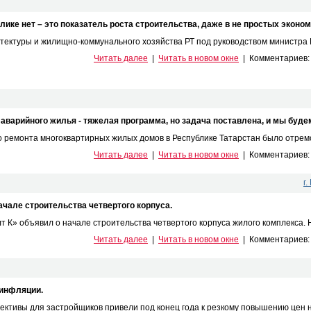
ике нет – это показатель роста строительства, даже в не простых эконо
тектуры и жилищно-коммунального хозяйства РТ под руководством министра И
Читать далее
|
Читать в новом окне
|
Комментариев
аварийного жилья - тяжелая программа, но задача поставлена, и мы буде
 ремонта многоквартирных жилых домов в Республике Татарстан было отремо
Читать далее
|
Читать в новом окне
|
Комментариев
г
ачале строительства четвертого корпуса.
 К» объявил о начале строительства четвертого корпуса жилого комплекса. Н
Читать далее
|
Читать в новом окне
|
Комментариев
 инфляции.
тивы для застройщиков привели под конец года к резкому повышению цен на 