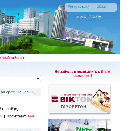
Регистрация
Вход
поиск по сайту
ичный кабинет
Не забудьте поздравить с Днем
рождения!
. Набережные Челны.
Новый год ...
:
0
|
Прочитано:
3440