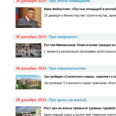
30 декабря 2014
Про итоги совещаний.
-
Ирек Файзуллин: «Пустых площадей в республ
25 декабря в Министерстве строительства, архи
30 декабря 2014
Про капремонт.
-
Рустам Минниханов: Переселение граждан из 
С момента реализации программы капитального
30 декабря 2014
Про строительство.
-
Застройщик «Солнечного парка» заявляет о н
Застройщик "Солнечного парка" компания «Риэлт
29 декабря 2014
Про цены на жильё.
-
Рост цен на жилье превысит уровень годовой
Ажиотажный спрос и более чем туманные перспек