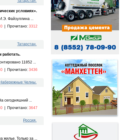
Татарстан.
мических условиях».
.Э. Файзуллина ...
:
0
|
Прочитано:
3312
Татарстан.
м работать.
нтировано 11852 ...
:
0
|
Прочитано:
3436
. Набережные Челны.
а сегодняшний ...
:
0
|
Прочитано:
3647
Россия.
жилье. Только за ...