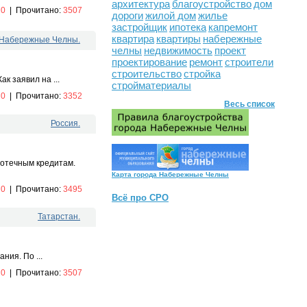
архитектура
благоустройство
дом
:
0
|
Прочитано:
3507
дороги
жилой дом
жилье
застройщик
ипотека
капремонт
квартира
квартиры
набережные
. Набережные Челны.
челны
недвижимость
проект
проектирование
ремонт
строители
строительство
стройка
 заявил на ...
стройматериалы
:
0
|
Прочитано:
3352
Весь список
Россия.
потечным кредитам.
Карта города Набережные Челны
:
0
|
Прочитано:
3495
Всё про СРО
Татарстан.
ния. По ...
:
0
|
Прочитано:
3507