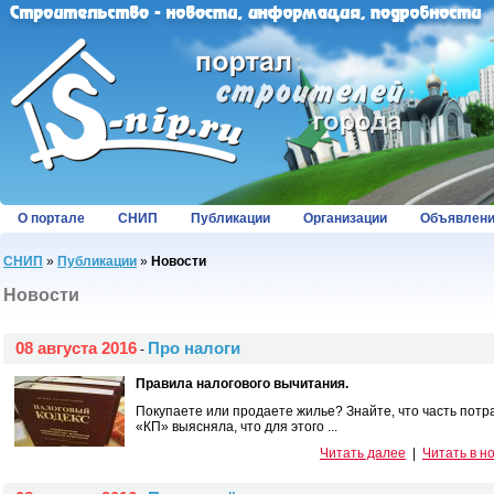
О портале
СНИП
Публикации
Организации
Объявлен
СНИП
»
Публикации
»
Новости
Новости
08 августа 2016
Про налоги
-
Правила налогового вычитания.
Покупаете или продаете жилье? Знайте, что часть пот
«КП» выясняла, что для этого ...
Читать далее
|
Читать в н