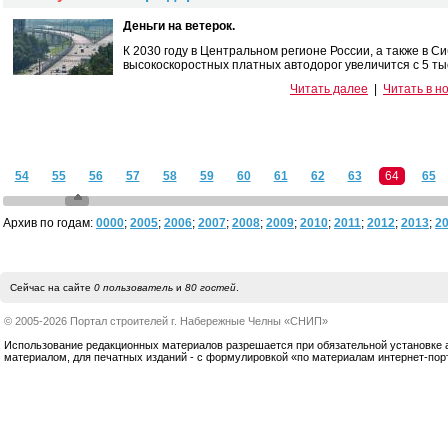
Деньги на ветерок.
К 2030 году в Центральном регионе России, а также в С
высокоскоростных платных автодорог увеличится с 5 тыс.
Читать далее
|
Читать в н
54
55
56
57
58
59
60
61
62
63
64
65
Архив по годам:
0000
;
2005
;
2006
;
2007
;
2008
;
2009
;
2010
;
2011
;
2012
;
2013
;
2
Сейчас на сайте
0 пользователь
и
80 гостей
.
© 2005-2026 Портал строителей г. Набережные Челны «СНИП»
Использование редакционных материалов разрешается при обязательной установке акт
материалом, для печатных изданий - с формулировкой «по материалам интернет-по