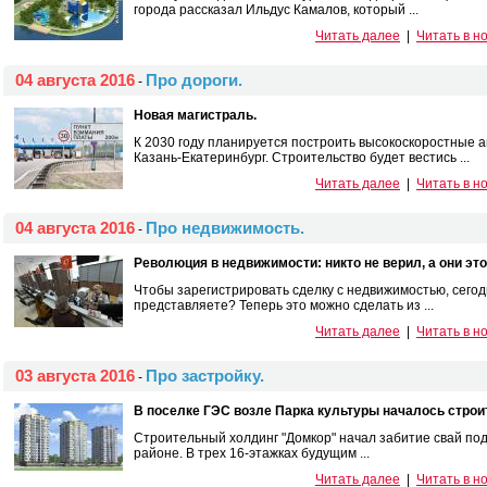
города рассказал Ильдус Камалов, который ...
Читать далее
|
Читать в н
04 августа 2016
Про дороги.
-
Новая магистраль.
К 2030 году планируется построить высокоскоростные а
Казань-Екатеринбург. Строительство будет вестись ...
Читать далее
|
Читать в н
04 августа 2016
Про недвижимость.
-
Революция в недвижимости: никто не верил, а они эт
Чтобы зарегистрировать сделку с недвижимостью, сегод
представляете? Теперь это можно сделать из ...
Читать далее
|
Читать в н
03 августа 2016
Про застройку.
-
В поселке ГЭС возле Парка культуры началось строи
Строительный холдинг "Домкор" начал забитие свай по
районе. В трех 16-этажках будущим ...
Читать далее
|
Читать в н