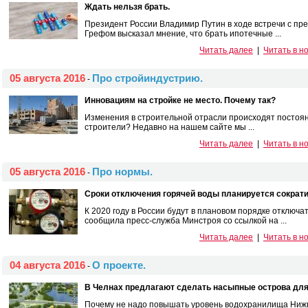
Ждать нельзя брать.
Президент России Владимир Путин в ходе встречи с п
Грефом высказал мнение, что брать ипотечные ...
Читать далее
|
Читать в н
05 августа 2016
Про стройиндустрию.
-
Инновациям на стройке не место. Почему так?
Изменения в строительной отрасли происходят постоян
строители? Недавно на нашем сайте мы ...
Читать далее
|
Читать в н
05 августа 2016
Про нормы.
-
Сроки отключения горячей воды планируется сократи
К 2020 году в России будут в плановом порядке отключа
сообщила пресс-служба Минстроя со ссылкой на ...
Читать далее
|
Читать в н
04 августа 2016
О проекте.
-
В Челнах предлагают сделать насыпные острова для
Почему не надо повышать уровень водохранилища Нижн