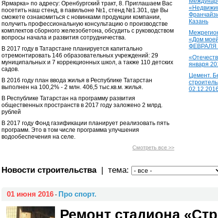
Междунаро
Ярмарка» по адресу: Оренбургский тракт, 8. Приглашаем Вас
«Недвижим
посетить наш стенд, в павильоне №1, стенд №1.301, где Вы
Франчайзи
сможете ознакомиться с новинками продукции компании,
Казань
получить профессиональную консультацию о производстве
комплектов сборного железобетона, обсудить с руководством
Межрегион
вопросы начала и развития сотрудничества.
«Дом моей
ФЕВРАЛЯ 2
В 2017 году в Татарстане планируется капитально
отремонтировать 146 образовательных учреждений: 29
«Отечеств
муниципальных и 7 коррекционных школ, а также 110 детских
января 20
садов.
Цемент. Б
В 2016 году план ввода жилья в Республике Татарстан
строитель
выполнен на 100,2% - 2 млн. 406,5 тыс.кв.м. жилья.
02.12.201
В Республике Татарстан на программу развития
общественных пространств в 2017 году заложено 2 млрд.
рублей
В 2017 году Фонд газификации планирует реализовать пять
программ. Это в том числе программа улучшения
водообеспечения на селе.
Смотреть все >>
Новости строительства
| тема:
01 июня 2016
Про спорт.
-
Ремонт стадиона «Ст