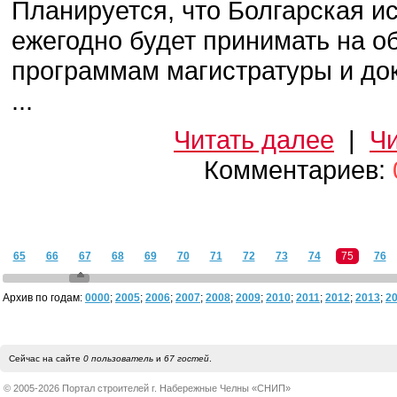
Планируется, что Болгарская и
ежегодно будет принимать на о
программам магистратуры и до
...
Читать далее
|
Чи
Комментариев:
65
66
67
68
69
70
71
72
73
74
75
76
Архив по годам:
0000
;
2005
;
2006
;
2007
;
2008
;
2009
;
2010
;
2011
;
2012
;
2013
;
2
Сейчас на сайте
0 пользователь
и
67 гостей
.
© 2005-2026 Портал строителей г. Набережные Челны «СНИП»