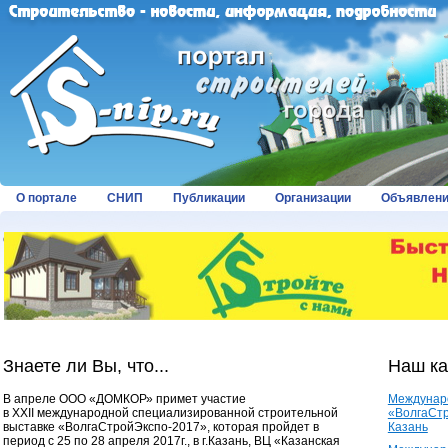
О портале
СНИП
Публикации
Организации
Объявлен
Страницы:
Знаете ли Вы, что...
Наш к
В апреле ООО «ДОМКОР» примет участие
Междунар
в XXII международной специализированной строительной
«ВолгаСтр
выставке «ВолгаСтройЭкспо-2017», которая пройдет в
Казань
период с 25 по 28 апреля 2017г., в г.Казань, ВЦ «Казанская