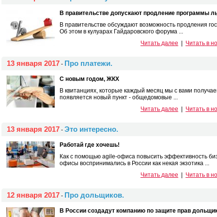
В правительстве допускают продление программы ль
В правительстве обсуждают возможность продления гос
Об этом в кулуарах Гайдаровского форума ...
Читать далее
|
Читать в н
13 января 2017
Про платежи.
-
С новым годом, ЖКХ
В квитанциях, которые каждый месяц мы с вами получае
появляется новый пункт - общедомовые ...
Читать далее
|
Читать в н
13 января 2017
Это интересно.
-
Работай где хочешь!
Как с помощью agile-офиса повысить эффективность би
офисы воспринимались в России как некая экзотика ...
Читать далее
|
Читать в н
12 января 2017
Про дольщиков.
-
В России создадут компанию по защите прав дольщи