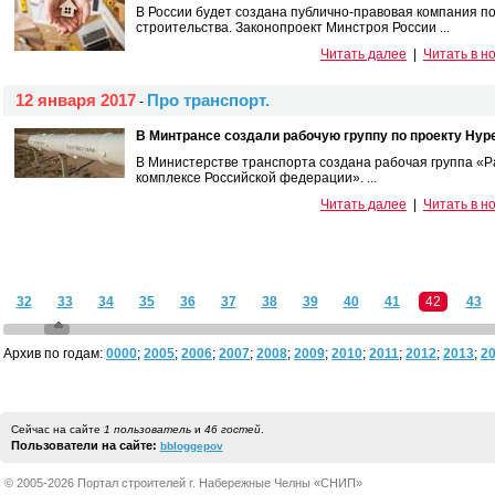
В России будет создана публично-правовая компания по
строительства. Законопроект Минстроя России ...
Читать далее
|
Читать в н
12 января 2017
Про транспорт.
-
В Минтрансе создали рабочую группу по проекту Hype
В Министерстве транспорта создана рабочая группа «Р
комплексе Российской федерации». ...
Читать далее
|
Читать в н
32
33
34
35
36
37
38
39
40
41
42
43
Архив по годам:
0000
;
2005
;
2006
;
2007
;
2008
;
2009
;
2010
;
2011
;
2012
;
2013
;
2
Сейчас на сайте
1 пользователь
и
46 гостей
.
Пользователи на сайте:
bbloggepov
© 2005-2026 Портал строителей г. Набережные Челны «СНИП»