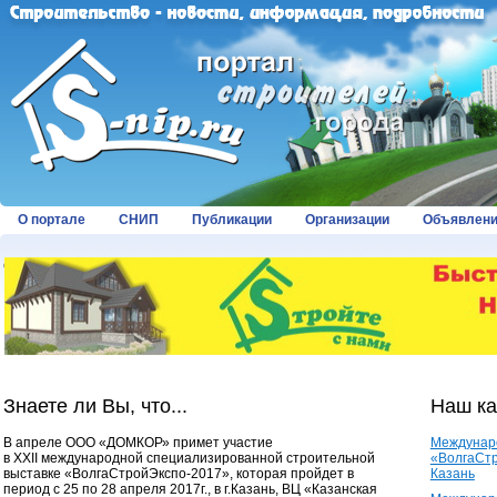
О портале
СНИП
Публикации
Организации
Объявлен
Страницы:
Знаете ли Вы, что...
Наш к
В апреле ООО «ДОМКОР» примет участие
Междунар
в XXII международной специализированной строительной
«ВолгаСтр
выставке «ВолгаСтройЭкспо-2017», которая пройдет в
Казань
период с 25 по 28 апреля 2017г., в г.Казань, ВЦ «Казанская