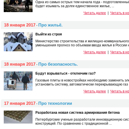
Одна из самых острых тем начала года - подготовленны
будет изымать за долги единственное жилье, ...
Читать далее
|
Читать в н
18 января 2017
Про жильё.
-
Выйти из строя
Министерство строительства и жилищно-коммунального
уменьшения прогноз по объемам ввода жилья в России на
Читать далее
|
Читать в н
18 января 2017
Про безопасность.
-
Будут взрываться - отключим газ?
Газовые плиты в новостройках необходимо заменить эле
установить систему, автоматически перекрывающую газ в 
Читать далее
|
Читать в н
17 января 2017
Про технологии
-
Разработана новая система армирования бетона
Петербургские ученые разработали инновационную си
конструкций. По сравнению с традиционной ...