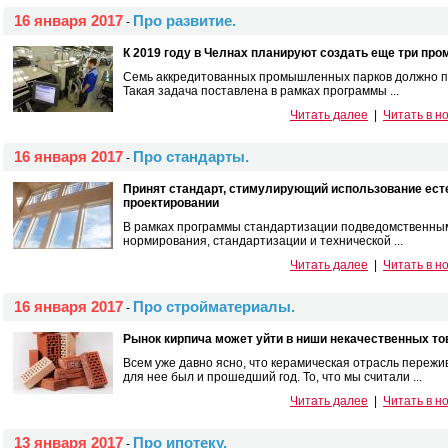
16 января 2017
Про развитие.
-
К 2019 году в Челнах планируют создать еще три про
Семь аккредитованных промышленных парков должно по
Такая задача поставлена в рамках программы ...
Читать далее
|
Читать в н
16 января 2017
Про стандарты.
-
Принят стандарт, стимулирующий использование ест
проектировании
В рамках программы стандартизации подведомственны
нормирования, стандартизации и технической ...
Читать далее
|
Читать в н
16 января 2017
Про стройматериалы.
-
Рынок кирпича может уйти в ниши некачественных то
Всем уже давно ясно, что керамическая отрасль переж
для нее был и прошедший год. То, что мы считали ...
Читать далее
|
Читать в н
13 января 2017
Про ипотеку.
-