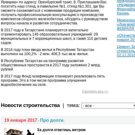
Междунаро
Ярмарка» по адресу: Оренбургский тракт, 8. Приглашаем Вас
«Недвижим
посетить наш стенд, в павильоне №1, стенд №1.301, где Вы
Франчайзи
сможете ознакомиться с новинками продукции компании,
Казань
получить профессиональную консультацию о производстве
комплектов сборного железобетона, обсудить с руководством
Межрегион
вопросы начала и развития сотрудничества.
«Дом моей
ФЕВРАЛЯ 2
В 2017 году в Татарстане планируется капитально
отремонтировать 146 образовательных учреждений: 29
«Отечеств
муниципальных и 7 коррекционных школ, а также 110 детских
января 20
садов.
Цемент. Б
В 2016 году план ввода жилья в Республике Татарстан
строитель
выполнен на 100,2% - 2 млн. 406,5 тыс.кв.м. жилья.
02.12.201
В Республике Татарстан на программу развития
общественных пространств в 2017 году заложено 2 млрд.
рублей
В 2017 году Фонд газификации планирует реализовать пять
программ. Это в том числе программа улучшения
водообеспечения на селе.
Смотреть все >>
Новости строительства
| тема:
19 января 2017
Про долги.
-
За долги ответишь метром