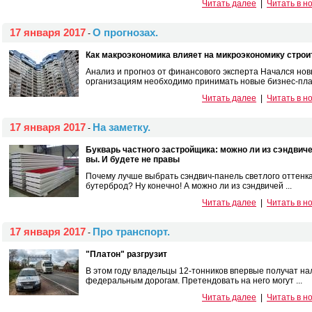
Читать далее
|
Читать в н
17 января 2017
О прогнозах.
-
Как макроэкономика влияет на микроэкономику строи
Анализ и прогноз от финансового эксперта Начался но
организациям необходимо принимать новые бизнес-план
Читать далее
|
Читать в н
17 января 2017
На заметку.
-
Букварь частного застройщика: можно ли из сэндвичей
вы. И будете не правы
Почему лучше выбрать сэндвич-панель светлого оттенка
бутерброд? Ну конечно! А можно ли из сэндвичей ...
Читать далее
|
Читать в н
17 января 2017
Про транспорт.
-
"Платон" разгрузит
В этом году владельцы 12-тонников впервые получат нал
федеральным дорогам. Претендовать на него могут ...
Читать далее
|
Читать в н