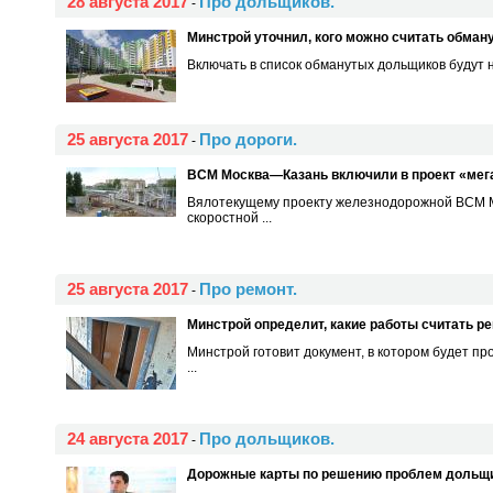
28 августа 2017
Про дольщиков.
-
Минстрой уточнил, кого можно считать обма
Включать в список обманутых дольщиков будут не
25 августа 2017
Про дороги.
-
ВСМ Москва—Казань включили в проект «мег
Вялотекущему проекту железнодорожной ВСМ Мо
скоростной ...
25 августа 2017
Про ремонт.
-
Минстрой определит, какие работы считать р
Минстрой готовит документ, в котором будет пр
...
24 августа 2017
Про дольщиков.
-
Дорожные карты по решению проблем дольщик