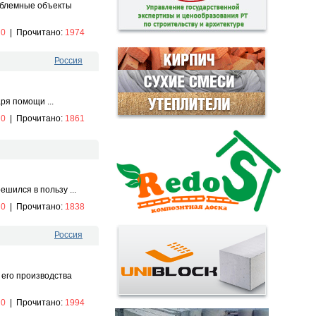
облемные объекты
:
0
|
Прочитано:
1974
Россия
я помощи ...
:
0
|
Прочитано:
1861
шился в пользу ...
:
0
|
Прочитано:
1838
Россия
его производства
:
0
|
Прочитано:
1994