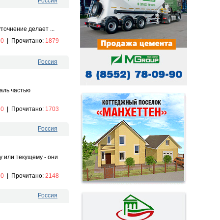
Россия
точнение делает ...
:
0
|
Прочитано:
1879
Россия
аль частью
:
0
|
Прочитано:
1703
Россия
у или текущему - они
:
0
|
Прочитано:
2148
Россия