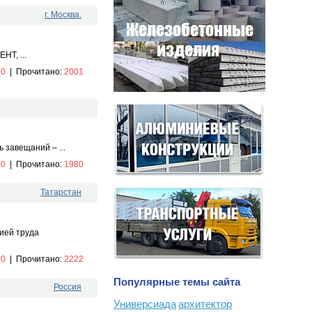
г. Москва.
НТ, ...
:
0
|
Прочитано:
2001
 завещаний – ...
:
0
|
Прочитано:
1980
Татарстан
цией труда
:
0
|
Прочитано:
2222
Популярные темы сайта
Россия
Универсиада
архитектор