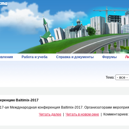
вления
Работа и учеба
Справка и документы
Форумы
Л
Тема:
ренцию Baltimix-2017
т 17-ая Международная конференция Baltimix-2017. Организаторами мероприят
Читать далее
|
Читать в новом окне
|
Комментариев