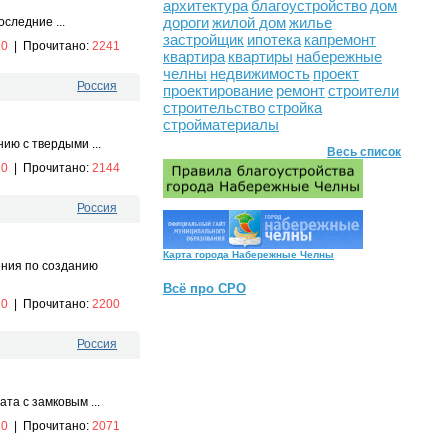
архитектура
благоустройство
дом
дороги
жилой дом
жилье
следние ...
застройщик
ипотека
капремонт
:
0
|
Прочитано:
2241
квартира
квартиры
набережные
челны
недвижимость
проект
Россия
проектирование
ремонт
строители
строительство
стройка
стройматериалы
ю с твердыми ...
Весь список
:
0
|
Прочитано:
2144
Россия
Карта города Набережные Челны
ения по созданию
Всё про СРО
:
0
|
Прочитано:
2200
Россия
а с замковым ...
:
0
|
Прочитано:
2071