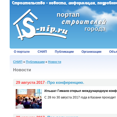
О портале
СНИП
Публикации
Организации
Объя
СНИП
»
Публикации
»
Новости
Новости
29 августа 2017
Про конференцию.
-
Ильшат Гимаев открыл международную конфе
С 28 по 30 августа 2017 года в Казани проходи