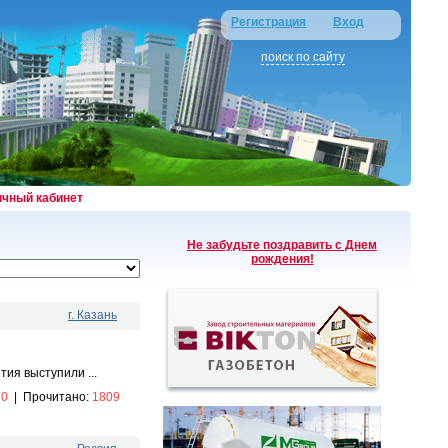
Регистрация
Вход
поиск по сайту
ичный кабинет
Не забудьте поздравить с Днем
рождения!
г. Казань
ия выступили ...
:
0
|
Прочитано:
1809