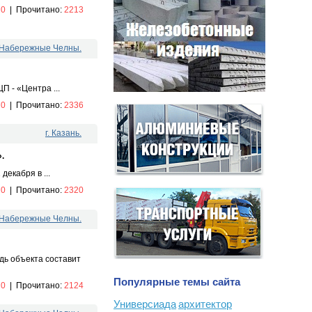
:
0
|
Прочитано:
2213
. Набережные Челны.
 - «Центра ...
:
0
|
Прочитано:
2336
г. Казань.
.
екабря в ...
:
0
|
Прочитано:
2320
. Набережные Челны.
дь объекта составит
Популярные темы сайта
:
0
|
Прочитано:
2124
Универсиада
архитектор