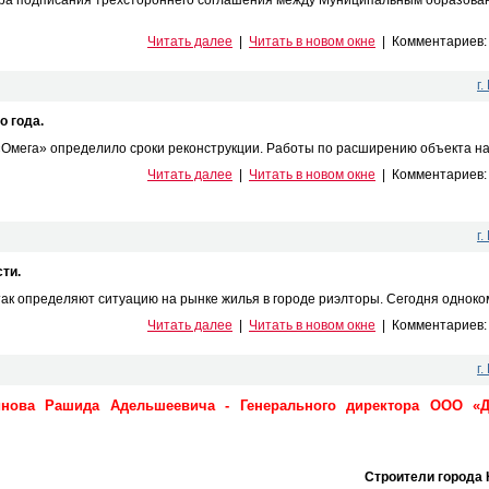
Читать далее
|
Читать в новом окне
|
Комментариев
г
о года.
Омега» определило сроки реконструкции. Работы по расширению объекта начну
Читать далее
|
Читать в новом окне
|
Комментариев
г
ти.
 так определяют ситуацию на рынке жилья в городе риэлторы. Сегодня одноком
Читать далее
|
Читать в новом окне
|
Комментариев
г
инова Рашида Адельшеевича - Генерального директора ООО «
Строители города