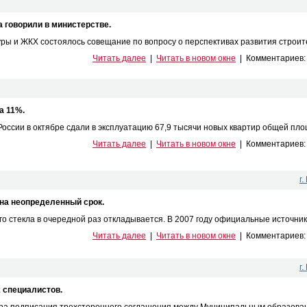
а говорили в министерстве.
ры и ЖКХ состоялось совещание по вопросу о перспективах развития строител
Читать далее
|
Читать в новом окне
|
Комментариев
а 11%.
ссии в октябре сдали в эксплуатацию 67,9 тысячи новых квартир общей площ
Читать далее
|
Читать в новом окне
|
Комментариев
г
на неопределенный срок.
го стекла в очередной раз откладывается. В 2007 году официальные источник
Читать далее
|
Читать в новом окне
|
Комментариев
г
 специалистов.
ура подписания трехстороннего соглашения между Муниципальным образова