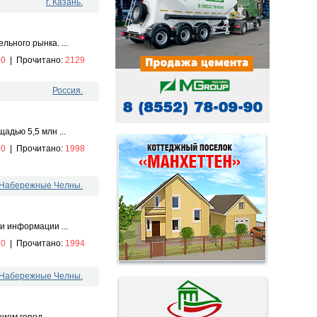
г. Казань.
ьного рынка. ...
:
0
|
Прочитано:
2129
Россия.
адью 5,5 млн ...
:
0
|
Прочитано:
1998
. Набережные Челны.
и информации ...
:
0
|
Прочитано:
1994
. Набережные Челны.
нием город