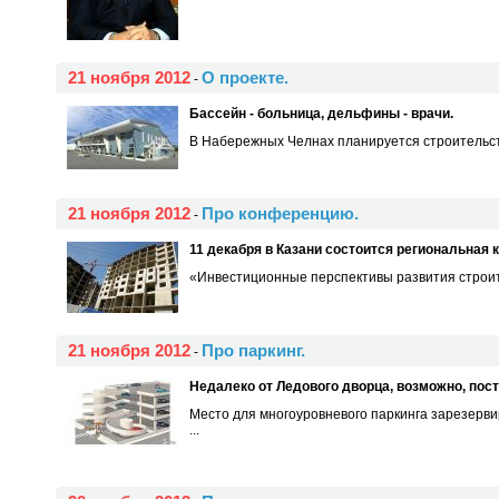
21 ноября 2012
О проекте.
-
Бассейн - больница, дельфины - врачи.
В Набережных Челнах планируется строительств
21 ноября 2012
Про конференцию.
-
11 декабря в Казани состоится региональная
«Инвестиционные перспективы развития строител
21 ноября 2012
Про паркинг.
-
Недалеко от Ледового дворца, возможно, пос
Место для многоуровневого паркинга зарезерви
...