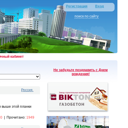
Регистрация
Вход
поиск по сайту
ичный кабинет
Не забудьте поздравить с Днем
рождения!
Россия.
я выше этой планки
:
0
|
Прочитано:
1949