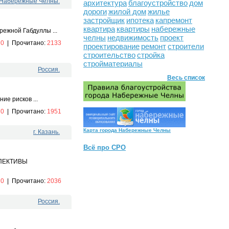
. Набережные Челны.
архитектура
благоустройство
дом
дороги
жилой дом
жилье
застройщик
ипотека
капремонт
квартира
квартиры
набережные
режной Габдуллы ...
челны
недвижимость
проект
:
0
|
Прочитано:
2133
проектирование
ремонт
строители
строительство
стройка
стройматериалы
Россия.
Весь список
ие рисков ...
:
0
|
Прочитано:
1951
Карта города Набережные Челны
г. Казань.
Всё про СРО
ПЕКТИВЫ
:
0
|
Прочитано:
2036
Россия.