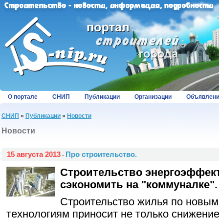
О портале
СНИП
Публикации
Организации
Объявлен
СНИП
»
Публикации
»
Новости
Новости
15 августа 2013
Про строительство.
-
Строительство энергоэффек
сэкономить на "коммуналке".
Строительство жилья по новы
технологиям приносит не только снижение