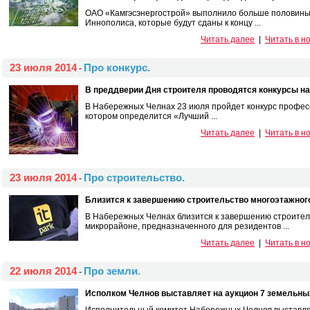
ОАО «Камгэсэнергострой» выполнило больше половины
Иннополиса, которые будут сданы к концу ...
Читать далее
|
Читать в н
23 июля 2014
Про конкурс.
-
В преддверии Дня строителя проводятся конкурсы на
В Набережных Челнах 23 июля пройдет конкурс професс
котором определится «Лучший ...
Читать далее
|
Читать в н
23 июля 2014
Про строительство.
-
Близится к завершению строительство многоэтажного
В Набережных Челнах близится к завершению строитель
микрорайоне, предназначенного для резидентов ...
Читать далее
|
Читать в н
22 июля 2014
Про земли.
-
Исполком Челнов выставляет на аукцион 7 земельных