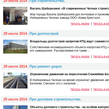
29 июля 2014
Про строительство.
-
Василь Шайхразиев: «В современных Челнах строитс
Мэр города Василь Шайхразиев дал интервью и проком
Набережных Челнах завода ООО «Кама Кристалл ...
Читать далее
|
Читать в н
29 июля 2014
Про долгострой.
-
Владельцы долгостроя напротив НТЦ ищут соинвесто
Собственники незавершенного объекта напротив НТЦ «
его завершения. Рассматривается также ...
Читать далее
|
Читать в н
29 июля 2014
Про ремонт дорог.
-
Ограничение движения на пересечении Сююмбике-Бе
В Набережных Челнах на время ограничат движение ав
Беляева. Связано это с началом ...
Читать далее
|
Читать в н
25 июля 2014
Про долевое строительство.
-
Объекты долевого строительства - на особом контрол