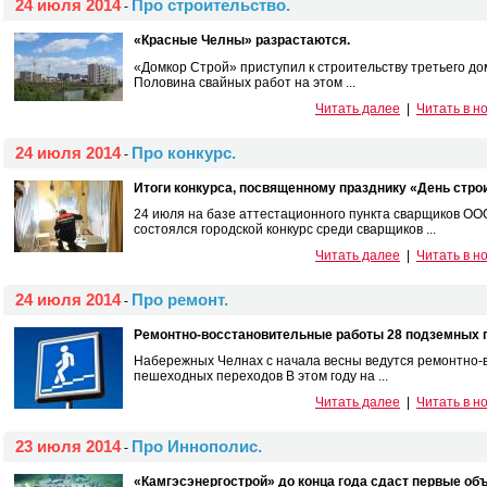
24 июля 2014
Про строительство.
-
«Красные Челны» разрастаются.
«Домкор Строй» приступил к строительству третьего до
Половина свайных работ на этом ...
Читать далее
|
Читать в н
24 июля 2014
Про конкурс.
-
Итоги конкурса, посвященному празднику «День стро
24 июля на базе аттестационного пункта сварщиков О
состоялся городской конкурс среди сварщиков ...
Читать далее
|
Читать в н
24 июля 2014
Про ремонт.
-
Ремонтно-восстановительные работы 28 подземных 
Набережных Челнах c начала весны ведутся ремонтно-
пешеходных переходов В этом году на ...
Читать далее
|
Читать в н
23 июля 2014
Про Иннополис.
-
«Камгэсэнергострой» до конца года сдаст первые об