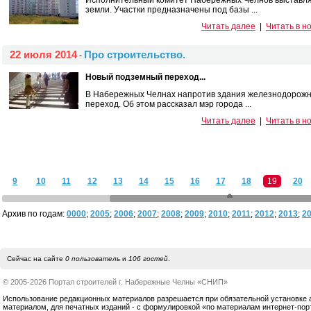
Исполнительный комитет Набережных Челнов выставляет
земли. Участки предназначены под базы ...
Читать далее
|
Читать в н
22 июля 2014
Про строительство.
-
Новый подземный переход...
В Набережных Челнах напротив здания железнодорожн
переход. Об этом рассказал мэр города ...
Читать далее
|
Читать в н
9
10
11
12
13
14
15
16
17
18
19
20
Архив по годам:
0000
;
2005
;
2006
;
2007
;
2008
;
2009
;
2010
;
2011
;
2012
;
2013
;
2
Сейчас на сайте
0 пользователь
и
106 гостей
.
© 2005-2026 Портал строителей г. Набережные Челны «СНИП»
Использование редакционных материалов разрешается при обязательной установке акт
материалом, для печатных изданий - с формулировкой «по материалам интернет-по