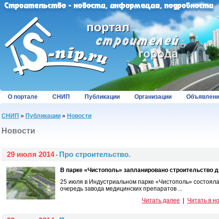
О портале
СНИП
Публикации
Организации
Объявлен
СНИП
»
Публикации
»
Новости
Новости
29 июля 2014
Про строительство.
-
В парке «Чистополь» запланировано строительство д
25 июля в Индустриальном парке «Чистополь» состояла
очередь завода медицинских препаратов ...
Читать далее
|
Читать в н