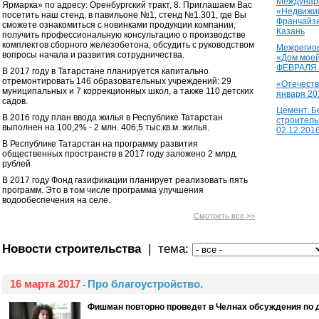
Междунаро
Ярмарка» по адресу: Оренбургский тракт, 8. Приглашаем Вас
«Недвижим
посетить наш стенд, в павильоне №1, стенд №1.301, где Вы
Франчайзи
сможете ознакомиться с новинками продукции компании,
Казань
получить профессиональную консультацию о производстве
комплектов сборного железобетона, обсудить с руководством
Межрегион
вопросы начала и развития сотрудничества.
«Дом моей
ФЕВРАЛЯ 2
В 2017 году в Татарстане планируется капитально
отремонтировать 146 образовательных учреждений: 29
«Отечеств
муниципальных и 7 коррекционных школ, а также 110 детских
января 20
садов.
Цемент. Б
В 2016 году план ввода жилья в Республике Татарстан
строитель
выполнен на 100,2% - 2 млн. 406,5 тыс.кв.м. жилья.
02.12.201
В Республике Татарстан на программу развития
общественных пространств в 2017 году заложено 2 млрд.
рублей
В 2017 году Фонд газификации планирует реализовать пять
программ. Это в том числе программа улучшения
водообеспечения на селе.
Смотреть все >>
Новости строительства
| тема:
16 марта 2017
Про благоустройство.
-
Фишман повторно проведет в Челнах обсуждения по