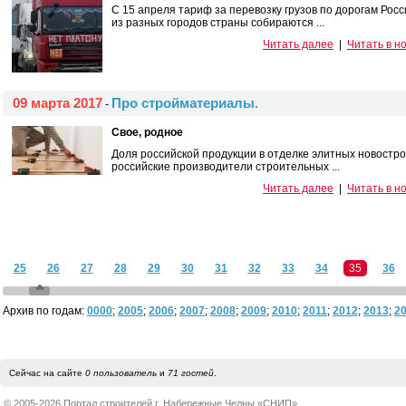
С 15 апреля тариф за перевозку грузов по дорогам Рос
из разных городов страны собираются ...
Читать далее
|
Читать в н
09 марта 2017
Про стройматериалы.
-
Свое, родное
Доля российской продукции в отделке элитных новостро
российские производители строительных ...
Читать далее
|
Читать в н
25
26
27
28
29
30
31
32
33
34
35
36
Архив по годам:
0000
;
2005
;
2006
;
2007
;
2008
;
2009
;
2010
;
2011
;
2012
;
2013
;
2
Сейчас на сайте
0 пользователь
и
71 гостей
.
© 2005-2026 Портал строителей г. Набережные Челны «СНИП»