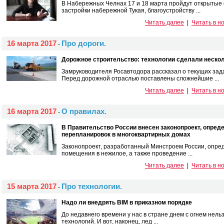
В Набережных Челнах 17 и 18 марта пройдут открытые 
застройки набережной Тукая, благоустройству ...
Читать далее
|
Читать в н
16 марта 2017
Про дороги.
-
Дорожное строительство: технологии сделали неско
Замруководителя Росавтодора рассказал о текущих зад
Перед дорожной отраслью поставлены сложнейшие ...
Читать далее
|
Читать в н
16 марта 2017
О правилах.
-
В Правительство России внесен законопроект, опре
перепланировок в многоквартирных домах
Законопроект, разработанный Минстроем России, опред
помещения в нежилое, а также проведение ...
Читать далее
|
Читать в н
15 марта 2017
Про технологии.
-
Надо ли внедрять BIM в приказном порядке
До недавнего времени у нас в стране днем с огнем нель
технологий. И вот, наконец, лед ...