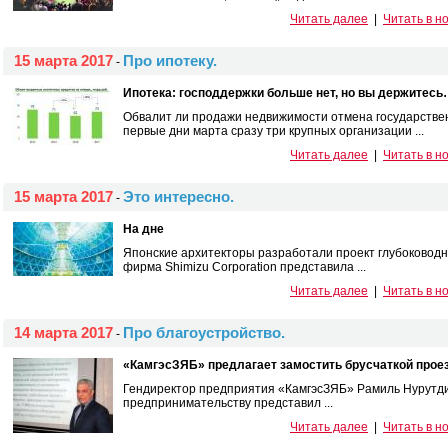
Читать далее
|
Читать в н
15 марта 2017
Про ипотеку.
-
Ипотека: господдержки больше нет, но вы держитес
Обвалит ли продажи недвижимости отмена государствен
первые дни марта сразу три крупных организации ...
Читать далее
|
Читать в н
15 марта 2017
Это интересно.
-
На дне
Японские архитекторы разработали проект глубоководн
фирма Shimizu Corporation представила ...
Читать далее
|
Читать в н
14 марта 2017
Про благоустройство.
-
«КамгэсЗЯБ» предлагает замостить брусчаткой про
Гендиректор предприятия «КамгэсЗЯБ» Рамиль Нурутди
предпринимательству представил ...
Читать далее
|
Читать в н