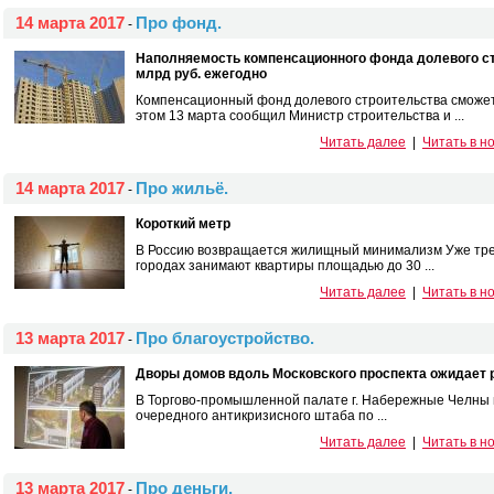
14 марта 2017
Про фонд.
-
Наполняемость компенсационного фонда долевого ст
млрд руб. ежегодно
Компенсационный фонд долевого строительства сможет 
этом 13 марта сообщил Министр строительства и ...
Читать далее
|
Читать в н
14 марта 2017
Про жильё.
-
Короткий метр
В Россию возвращается жилищный минимализм Уже трет
городах занимают квартиры площадью до 30 ...
Читать далее
|
Читать в н
13 марта 2017
Про благоустройство.
-
Дворы домов вдоль Московского проспекта ожидает 
В Торгово-промышленной палате г. Набережные Челны 
очередного антикризисного штаба по ...
Читать далее
|
Читать в н
13 марта 2017
Про деньги.
-