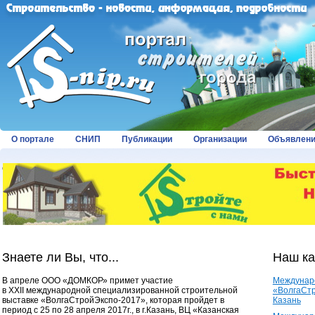
О портале
СНИП
Публикации
Организации
Объявлен
Страницы:
Знаете ли Вы, что...
Наш к
В апреле ООО «ДОМКОР» примет участие
Междунар
в XXII международной специализированной строительной
«ВолгаСтр
выставке «ВолгаСтройЭкспо-2017», которая пройдет в
Казань
период с 25 по 28 апреля 2017г., в г.Казань, ВЦ «Казанская