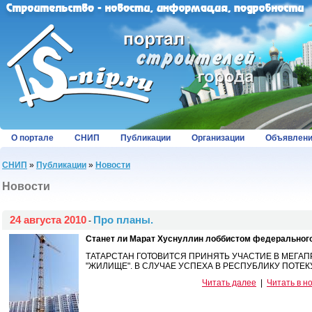
О портале
СНИП
Публикации
Организации
Объявлен
СНИП
»
Публикации
»
Новости
Новости
24 августа 2010
Про планы.
-
Станет ли Марат Хуснуллин лоббистом федеральног
ТАТАРСТАН ГОТОВИТСЯ ПРИНЯТЬ УЧАСТИЕ В МEГАП
"ЖИЛИЩЕ". В СЛУЧАЕ УСПЕХА В РЕСПУБЛИКУ ПОТЕКУТ
Читать далее
|
Читать в н