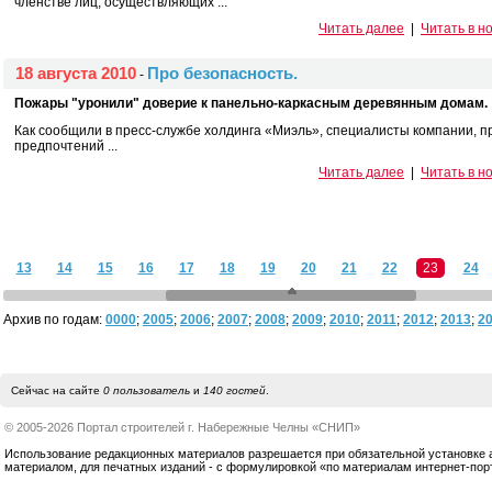
членстве лиц, осуществляющих ...
Читать далее
|
Читать в н
18 августа 2010
Про безопасность.
-
Пожары "уронили" доверие к панельно-каркасным деревянным домам.
Как сообщили в пресс-службе холдинга «Миэль», специалисты компании, 
предпочтений ...
Читать далее
|
Читать в н
13
14
15
16
17
18
19
20
21
22
23
24
Архив по годам:
0000
;
2005
;
2006
;
2007
;
2008
;
2009
;
2010
;
2011
;
2012
;
2013
;
2
Сейчас на сайте
0 пользователь
и
140 гостей
.
© 2005-2026 Портал строителей г. Набережные Челны «СНИП»
Использование редакционных материалов разрешается при обязательной установке акт
материалом, для печатных изданий - с формулировкой «по материалам интернет-по