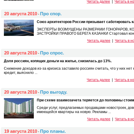
Читать далее
|
Читать в н
20 августа 2010
Про спор.
-
Союз архитекторов России призывает саботировать к
ЭКСПЕРТЫ ВОЗМУЩЕНЫ РАЗМЕРАМИ ГОНОРАРОВ, К
ЗАСТРОЙКИ ПРАВОГО БЕРЕГА КАЗАНКИ Стартовал конку
Читать далее
|
Читать в н
20 августа 2010
Про спрос.
-
Доля россиян, копящих деньги на жилье, снизилась до 13%.
Снижение доходов из-за кризиса заставило россиян считать, что у них нет
кредит, выяснило ...
Читать далее
|
Читать в н
20 августа 2010
Про выгоду.
-
При схеме взаимозачета теряется до половины стоим
Среди услуг, предлагаемых продавцами новостроек, дов
имеющейся квартиры на новую. Рекламы ...
Читать далее
|
Читать в н
19 августа 2010
Про планы.
-