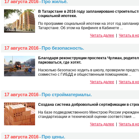
17 августа 2016
Про жильё.
-
В Татарстане в 2016 году запланировано строительс
социальной ипотеки.
По программе социальной ипотеки на этот год заплани
Татарстане. Об этом на брифинге в Кабинете ...
Читать далее
|
Читать в н
17 августа 2016
Про безопасность.
-
Благодаря реконструкции проспекта Чулман, родител
парковаться, где хотят.
Насколько безопасно ходить в школу, проверили предс
совместно с ГИБДД и общественным помощником ...
Читать далее
|
Читать в н
17 августа 2016
Про стройматериалы.
-
Создана система добровольной сертификации в стро
На базе подведомственного Минстрою России учрежде
стандартизации и технической оценки соответствия ...
Читать далее
|
Читать в н
17 августа 2016
Про цены.
-