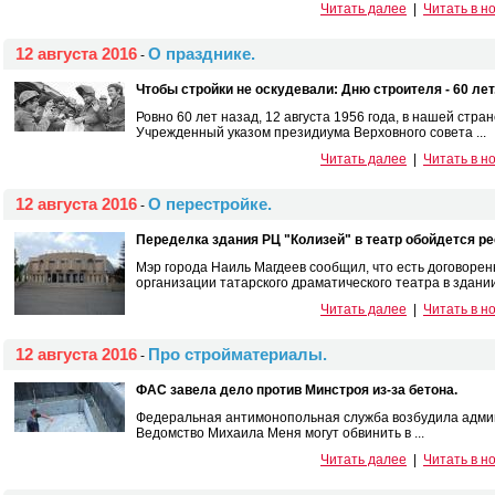
Читать далее
|
Читать в н
12 августа 2016
О празднике.
-
Чтобы стройки не оскудевали: Дню строителя - 60 лет
Ровно 60 лет назад, 12 августа 1956 года, в нашей стр
Учрежденный указом президиума Верховного совета ...
Читать далее
|
Читать в н
12 августа 2016
О перестройке.
-
Переделка здания РЦ "Колизей" в театр обойдется р
Мэр города Наиль Магдеев сообщил, что есть договорен
организации татарского драматического театра в здании 
Читать далее
|
Читать в н
12 августа 2016
Про стройматериалы.
-
ФАС завела дело против Минстроя из-за бетона.
Федеральная антимонопольная служба возбудила админ
Ведомство Михаила Меня могут обвинить в ...
Читать далее
|
Читать в н