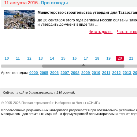
11 августа 2016
Про отходы.
-
Министерство строительства утвердит для Татарстан
До 26 сентября этого года регионы России обязаны зако
и утвердить документ в виде так ...
Читать далее
|
Читать в н
10
11
12
13
14
15
16
17
18
19
20
21
Архив по годам:
0000
;
2005
;
2006
;
2007
;
2008
;
2009
;
2010
;
2011
;
2012
;
2013
;
2
Сейчас на сайте
0 пользователь
и
230 гостей
.
© 2005-2026 Портал строителей г. Набережные Челны «СНИП»
Использование редакционных материалов разрешается при обязательной установке акт
материалом, для печатных изданий - с формулировкой «по материалам интернет-по