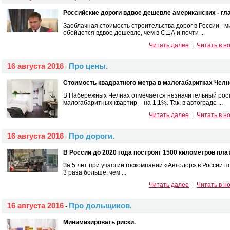
Российские дороги вдвое дешевле американских - гл
Заоблачная стоимость строительства дорог в России - 
обойдется вдвое дешевле, чем в США и почти ...
Читать далее
|
Читать в н
16 августа 2016
Про цены.
-
Стоимость квадратного метра в малогабаритках Челн
В Набережных Челнах отмечается незначительный рост
малогабаритных квартир – на 1,1%. Так, в автограде ...
Читать далее
|
Читать в н
16 августа 2016
Про дороги.
-
В России до 2020 года построят 1500 километров пла
За 5 лет при участии госкомпании «Автодор» в России п
3 раза больше, чем ...
Читать далее
|
Читать в н
16 августа 2016
Про дольщиков.
-
Минимизировать риски.