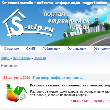
О портале
СНИП
Публикации
Организации
Объявлен
СНИП
»
Публикации
»
Новости
Новости
19 августа 2016
Про энергоэффективность.
-
Как снизить стоимость строительства с помощью эн
Растущие с каждым годом затраты на эксплуатацию зд
технологии, которые позволяют сберечь ...
Читать далее
|
Читать в н