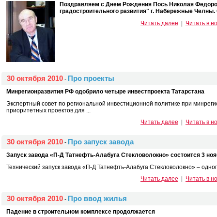
Поздравляем с Днем Рождения Пось Николая Федоро
градостроительного развития" г. Набережные Челны. 
Читать далее
|
Читать в н
30 октября 2010
Про проекты
-
Минрегионразвития РФ одобрило четыре инвестпроекта Татарстана
Экспертный совет по региональной инвестиционной политике при минрег
приоритетных проектов для ...
Читать далее
|
Читать в н
30 октября 2010
Про запуск завода
-
Запуск завода «П-Д Татнефть-Алабуга Стекловолокно» состоится 3 но
Технический запуск завода «П-Д Татнефть-Алабуга Стекловолокно» – одного
Читать далее
|
Читать в н
30 октября 2010
Про ввод жилья
-
Падение в строительном комплексе продолжается