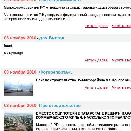
-
Минэкономразвития РФ утвердило стандарт оценки кадастровой стоим
Минэкономразвития РФ утвердило федеральный стандарт оценки кадастро
которая необходима для введения и ...
Читать далее
|
Читать в н
03 ноября 2010
для Биктон
-
fsasf
awsgfsadgs
Читать далее
|
Читать в н
03 ноября 2010
Фоторепортаж.
-
Начало строительства 35-микрорайона в г. Набережн
Читать далее
|
Читать в н
03 ноября 2010
Про строительство
-
ВМЕСТО СОЦИПОТЕКИ В ТАТАРСТАНЕ РЕШИЛИ НАР
КОММЕРЧЕСКОГО ЖИЛЬЯ. НАСКОЛЬКО ЭТО РЕАЛИС
Минстрой РТ ищет новые способы оживления рынка стро
строительные компании выжили за счет стройки ...