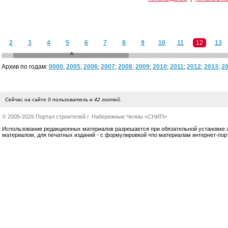
2
3
4
5
6
7
8
9
10
11
12
13
Архив по годам:
0000
;
2005
;
2006
;
2007
;
2008
;
2009
;
2010
;
2011
;
2012
;
2013
;
2
Сейчас на сайте
0 пользователь
и
42 гостей
.
© 2005-2026 Портал строителей г. Набережные Челны «СНИП»
Использование редакционных материалов разрешается при обязательной установке акт
материалом, для печатных изданий - с формулировкой «по материалам интернет-по