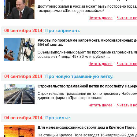
Доступного жилья в России может быть построено гора
госпрограмме «Жилье для российской ...
Читать далее
|
Читать в н
08 сентября 2014
Про капремонт.
-
Работы по программе капремонта многоквартирных д
554 объектах.
Объем выполненных работ по программе капремонта мн
составляет 4 млрд. 497,86 млн. рублей. ...
Читать далее
|
Читать в н
04 сентября 2014
Про новую трамвайную ветку.
-
Строительство трамвайной ветки по проспекту Набер
Строительство трамвайной ветки по проспекту Набереж
директор фирмы «Трансторгсервис» ...
Читать далее
|
Читать в н
04 сентября 2014
Про жилье.
-
Для железнодорожников строят дом в Круглом Поле.
На станции Круглое Поле возводят 16-квартирный дом 