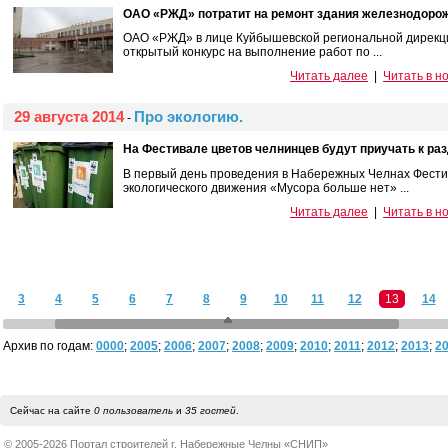
ОАО «РЖД» потратит на ремонт здания железнодорожн
ОАО «РЖД» в лице Куйбышевской региональной дирекц
открытый конкурс на выполнение работ по ...
Читать далее
|
Читать в н
29 августа 2014
Про экологию.
-
На Фестивале цветов челнинцев будут приучать к ра
В первый день проведения в Набережных Челнах Фестива
экологического движения «Мусора больше нет» ...
Читать далее
|
Читать в н
3
4
5
6
7
8
9
10
11
12
13
14
Архив по годам:
0000
;
2005
;
2006
;
2007
;
2008
;
2009
;
2010
;
2011
;
2012
;
2013
;
2
Сейчас на сайте
0 пользователь
и
35 гостей
.
© 2005-2026 Портал строителей г. Набережные Челны «СНИП»