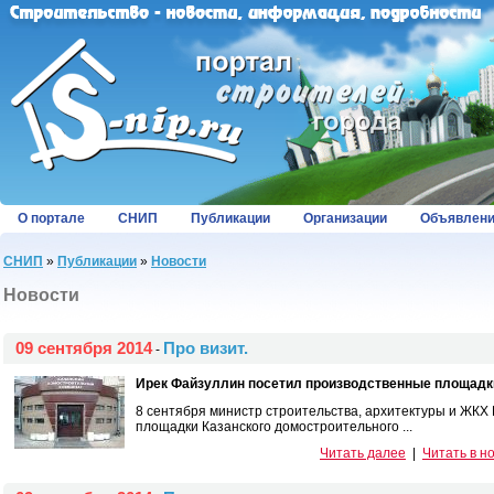
О портале
СНИП
Публикации
Организации
Объявлен
СНИП
»
Публикации
»
Новости
Новости
09 сентября 2014
Про визит.
-
Ирек Файзуллин посетил производственные площадки
8 сентября министр строительства, архитектуры и ЖКХ
площадки Казанского домостроительного ...
Читать далее
|
Читать в н