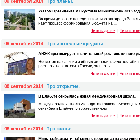
09 сентября 2014
Про планы.
-
Указом Президента РТ Рустама Минниханова 2015 год
Во время делового понедельника, мэр автограда Василь
идет процесс формирования бюджета на ...
Читать далее
|
Читать в н
09 сентября 2014
Про ипотечные кредиты.
-
АИЖК прогнозирует значительный рост ипотечного ры
Несмотря на санкции и общую экономическую нестабиль
роста рынка ипотеки в России, эксперты ...
Читать далее
|
Читать в н
08 сентября 2014
Про открытие.
-
В Елабуге открылась новая международная школа.
Международная школа Alabuga International School для
сентября в Елабуге. В торжественном ...
Читать далее
|
Читать в н
08 сентября 2014
Про жилье.
-
Минстрой сократит объемы строительства доступног